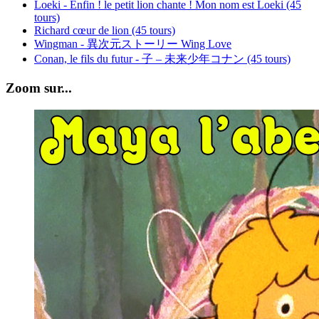
Loeki - Enfin ! le petit lion chante ! Mon nom est Loeki (45
tours)
Richard cœur de lion (45 tours)
Wingman - 異次元ストーリー Wing Love
Conan, le fils du futur - 子 – 未来少年コナン (45 tours)
Zoom sur...