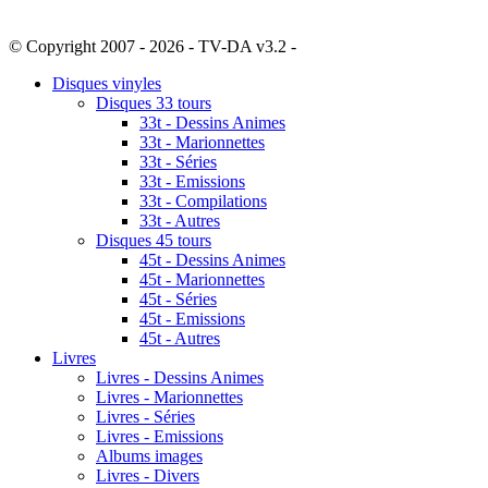
© Copyright 2007 - 2026 - TV-DA v3.2 -
Sitemap
Disques vinyles
Disques 33 tours
33t - Dessins Animes
33t - Marionnettes
33t - Séries
33t - Emissions
33t - Compilations
33t - Autres
Disques 45 tours
45t - Dessins Animes
45t - Marionnettes
45t - Séries
45t - Emissions
45t - Autres
Livres
Livres - Dessins Animes
Livres - Marionnettes
Livres - Séries
Livres - Emissions
Albums images
Livres - Divers