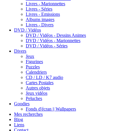
Livres - Marionnettes
Livres - Séries
Livres - Emissions
Albums images
Livres - Divers
DVD / Vidéos
DVD / Vidéos - Dessins Animes
DVD / Vidéos - Marionnettes
DVD / Vidéos - Séries
Divers
Jeux
Figurines
Puzzles
Calendriers
CD / LD / K7 audio
Cartes Postales
Autres objets
Jeux vidéos
Peluches
Goodies
Fonds d'écran || Wallpapers
Mes recherches
Blog
Liens
Contact