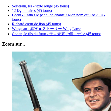
Sesterain, les - texte rouge (45 tours)
12 légionnaires (45 tours)
Loeki - Enfin ! le petit lion chante ! Mon nom est Loeki (45
tours)
Richard cœur de lion (45 tours)
Wingman - 異次元ストーリー Wing Love
Conan, le fils du futur - 子 – 未来少年コナン (45 tours)
Zoom sur...