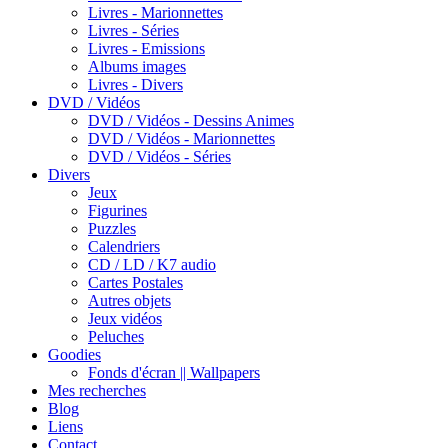
Livres - Marionnettes
Livres - Séries
Livres - Emissions
Albums images
Livres - Divers
DVD / Vidéos
DVD / Vidéos - Dessins Animes
DVD / Vidéos - Marionnettes
DVD / Vidéos - Séries
Divers
Jeux
Figurines
Puzzles
Calendriers
CD / LD / K7 audio
Cartes Postales
Autres objets
Jeux vidéos
Peluches
Goodies
Fonds d'écran || Wallpapers
Mes recherches
Blog
Liens
Contact