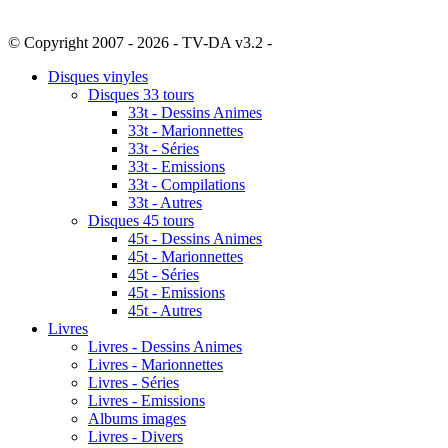
© Copyright 2007 - 2026 - TV-DA v3.2 -
Sitemap
Disques vinyles
Disques 33 tours
33t - Dessins Animes
33t - Marionnettes
33t - Séries
33t - Emissions
33t - Compilations
33t - Autres
Disques 45 tours
45t - Dessins Animes
45t - Marionnettes
45t - Séries
45t - Emissions
45t - Autres
Livres
Livres - Dessins Animes
Livres - Marionnettes
Livres - Séries
Livres - Emissions
Albums images
Livres - Divers