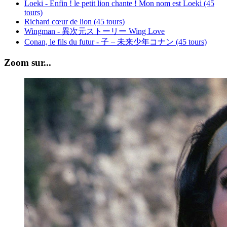
Loeki - Enfin ! le petit lion chante ! Mon nom est Loeki (45
tours)
Richard cœur de lion (45 tours)
Wingman - 異次元ストーリー Wing Love
Conan, le fils du futur - 子 – 未来少年コナン (45 tours)
Zoom sur...