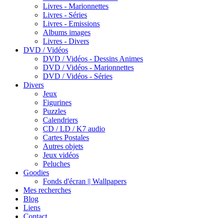
Livres - Marionnettes
Livres - Séries
Livres - Emissions
Albums images
Livres - Divers
DVD / Vidéos
DVD / Vidéos - Dessins Animes
DVD / Vidéos - Marionnettes
DVD / Vidéos - Séries
Divers
Jeux
Figurines
Puzzles
Calendriers
CD / LD / K7 audio
Cartes Postales
Autres objets
Jeux vidéos
Peluches
Goodies
Fonds d'écran || Wallpapers
Mes recherches
Blog
Liens
Contact