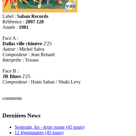
Label :
Saban Records
Référence :
2097 128
Année :
1981
Face A :
Dallas ville chimère
2'25
Auteur
: Michel Salva
Compositeur
: Jean Renard
Interprète
: Texans
Face B :
JR Blues
2'25
Compositeur
: Haim Saban / Shuki Levy
comments
Dernières News
Sesterain, les - texte rouge (45 tours)
12 légionnaires (45 tours)