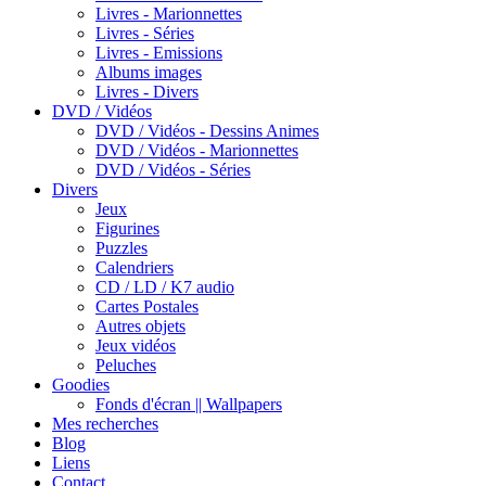
Livres - Marionnettes
Livres - Séries
Livres - Emissions
Albums images
Livres - Divers
DVD / Vidéos
DVD / Vidéos - Dessins Animes
DVD / Vidéos - Marionnettes
DVD / Vidéos - Séries
Divers
Jeux
Figurines
Puzzles
Calendriers
CD / LD / K7 audio
Cartes Postales
Autres objets
Jeux vidéos
Peluches
Goodies
Fonds d'écran || Wallpapers
Mes recherches
Blog
Liens
Contact