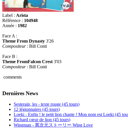
Label :
Arista
Référence :
104948
Année :
1982
Face A :
Theme From Dynasty
3'26
Compositeur
: Bill Conti
Face B :
Theme FromFalcon Crest
3'03
Compositeur
: Bill Conti
comments
Dernières News
Sesterain, les - texte rouge (45 tours)
12 légionnaires (45 tours)
Loeki - Enfin ! le petit lion chante ! Mon nom est Loeki (45 tou
Richard cœur de lion (45 tours)
Wingman - 異次元ストーリー Wing Love