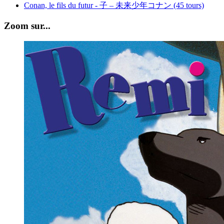
Conan, le fils du futur - 子 – 未来少年コナン (45 tours)
Zoom sur...