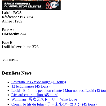
Label :
RCA
Référence :
PB 3054
Année :
1985
Face A :
Hi-Fidelity
2'44
Face B :
I still believe in me
3'28
comments
Dernières News
Sesterain, les - texte rouge (45 tours)
12 légionnaires (45 tours)
Loeki - Enfin ! le petit lion chante ! Mon nom est Loeki (45 tou
Richard cœur de lion (45 tours)
Wingman - 異次元ストーリー Wing Love
Conan, le fils du futur - 子 – 未来少年コナン (45 tours)