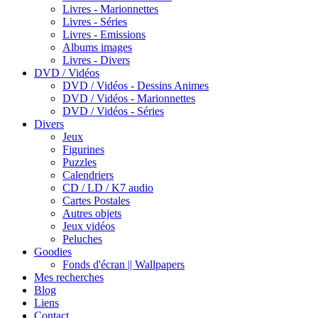
Livres - Marionnettes
Livres - Séries
Livres - Emissions
Albums images
Livres - Divers
DVD / Vidéos
DVD / Vidéos - Dessins Animes
DVD / Vidéos - Marionnettes
DVD / Vidéos - Séries
Divers
Jeux
Figurines
Puzzles
Calendriers
CD / LD / K7 audio
Cartes Postales
Autres objets
Jeux vidéos
Peluches
Goodies
Fonds d'écran || Wallpapers
Mes recherches
Blog
Liens
Contact