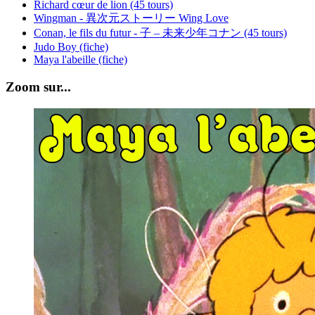
Richard cœur de lion (45 tours)
Wingman - 異次元ストーリー Wing Love
Conan, le fils du futur - 子 – 未来少年コナン (45 tours)
Judo Boy (fiche)
Maya l'abeille (fiche)
Zoom sur...