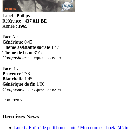
Label :
Philips
Référence :
437.011 BE
Année :
1965
Face A :
Générique
0'45
Thème assistante sociale
1'47
Thème de l'eau
3'55
Compositeur
: Jacques Loussier
Face B :
Provence
1'33
Blanchette
1'45
Générique de fin
1'00
Compositeur
: Jacques Loussier
comments
Dernières News
Loeki - Enfin ! le petit lion chante ! Mon nom est Loeki (45 tou