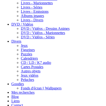
Livres - Marionnettes
Livres - Séries
Livres - Emissions
Albums images
Livres - Divers
DVD / Vidéos
DVD / Vidéos - Dessins Animes
DVD / Vidéos - Marionnettes
DVD / Vidéos - Séries
Divers
Jeux
Figurines
Puzzles
Calendriers
CD / LD / K7 audio
Cartes Postales
Autres objets
Jeux vidéos
Peluches
Goodies
Fonds d'écran || Wallpapers
Mes recherches
Blog
Liens
Contact