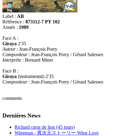
Label :
AB
Référence :
873112-7 PY 102
Année :
1989
Face A :
Giraya
2'35
Auteur
: Jean-François Porry
Compositeur
: Jean-François Porry / Gérard Salesses
Interprète
: Bernard Minet
Face B :
Giraya
(instrumental) 2'35
Compositeur
: Jean-François Porry / Gérard Salesses
comments
Dernières News
Richard cœur de lion (45 tours)
Wingman - 異次元ストーリー Wing Love