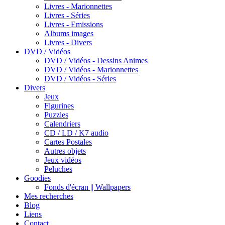
Livres - Marionnettes
Livres - Séries
Livres - Emissions
Albums images
Livres - Divers
DVD / Vidéos
DVD / Vidéos - Dessins Animes
DVD / Vidéos - Marionnettes
DVD / Vidéos - Séries
Divers
Jeux
Figurines
Puzzles
Calendriers
CD / LD / K7 audio
Cartes Postales
Autres objets
Jeux vidéos
Peluches
Goodies
Fonds d'écran || Wallpapers
Mes recherches
Blog
Liens
Contact