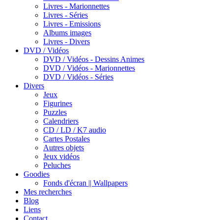
Livres - Marionnettes
Livres - Séries
Livres - Emissions
Albums images
Livres - Divers
DVD / Vidéos
DVD / Vidéos - Dessins Animes
DVD / Vidéos - Marionnettes
DVD / Vidéos - Séries
Divers
Jeux
Figurines
Puzzles
Calendriers
CD / LD / K7 audio
Cartes Postales
Autres objets
Jeux vidéos
Peluches
Goodies
Fonds d'écran || Wallpapers
Mes recherches
Blog
Liens
Contact