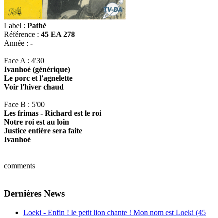
Label :
Pathé
Référence :
45 EA 278
Année :
-
Face A : 4'30
Ivanhoé (générique)
Le porc et l'agnelette
Voir l'hiver chaud
Face B : 5'00
Les frimas - Richard est le roi
Notre roi est au loin
Justice entière sera faite
Ivanhoé
comments
Dernières News
Loeki - Enfin ! le petit lion chante ! Mon nom est Loeki (45