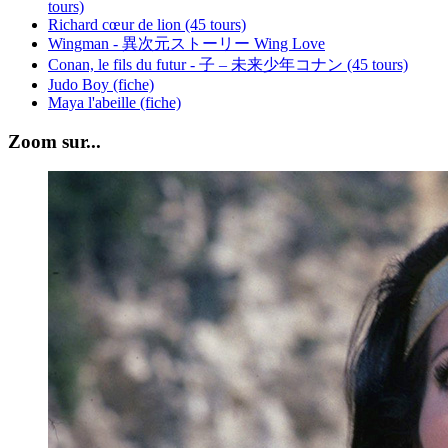
tours)
Richard cœur de lion (45 tours)
Wingman - 異次元ストーリー Wing Love
Conan, le fils du futur - 子 – 未来少年コナン (45 tours)
Judo Boy (fiche)
Maya l'abeille (fiche)
Zoom sur...