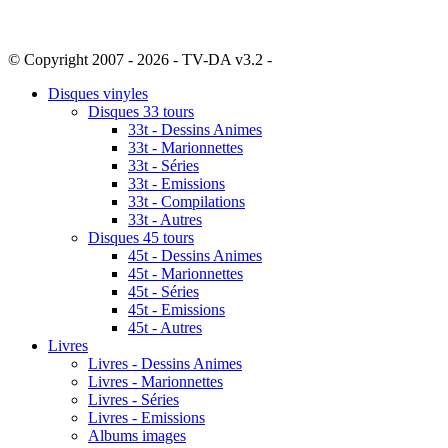
© Copyright 2007 - 2026 - TV-DA v3.2 -
Sitemap
Disques vinyles
Disques 33 tours
33t - Dessins Animes
33t - Marionnettes
33t - Séries
33t - Emissions
33t - Compilations
33t - Autres
Disques 45 tours
45t - Dessins Animes
45t - Marionnettes
45t - Séries
45t - Emissions
45t - Autres
Livres
Livres - Dessins Animes
Livres - Marionnettes
Livres - Séries
Livres - Emissions
Albums images