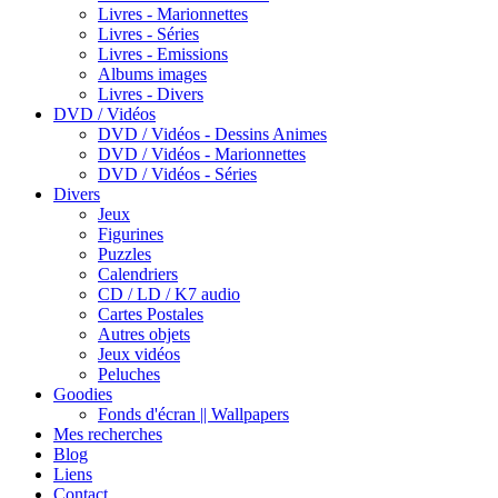
Livres - Marionnettes
Livres - Séries
Livres - Emissions
Albums images
Livres - Divers
DVD / Vidéos
DVD / Vidéos - Dessins Animes
DVD / Vidéos - Marionnettes
DVD / Vidéos - Séries
Divers
Jeux
Figurines
Puzzles
Calendriers
CD / LD / K7 audio
Cartes Postales
Autres objets
Jeux vidéos
Peluches
Goodies
Fonds d'écran || Wallpapers
Mes recherches
Blog
Liens
Contact