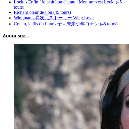
Loeki - Enfin ! le petit lion chante ! Mon nom est Loeki (45
tours)
Richard cœur de lion (45 tours)
Wingman - 異次元ストーリー Wing Love
Conan, le fils du futur - 子 – 未来少年コナン (45 tours)
Zoom sur...