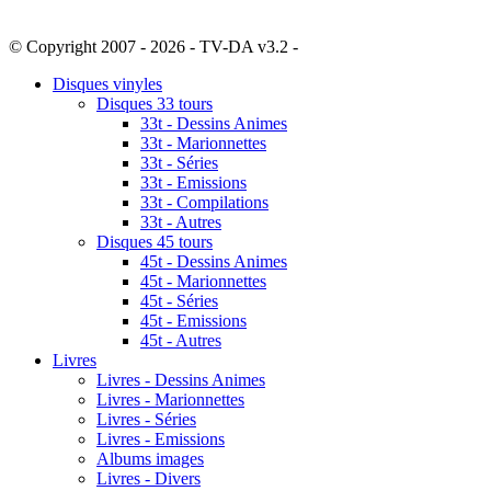
© Copyright 2007 - 2026 - TV-DA v3.2 -
Sitemap
Disques vinyles
Disques 33 tours
33t - Dessins Animes
33t - Marionnettes
33t - Séries
33t - Emissions
33t - Compilations
33t - Autres
Disques 45 tours
45t - Dessins Animes
45t - Marionnettes
45t - Séries
45t - Emissions
45t - Autres
Livres
Livres - Dessins Animes
Livres - Marionnettes
Livres - Séries
Livres - Emissions
Albums images
Livres - Divers