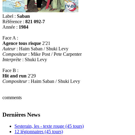
Label :
Saban
Référence :
821 092-7
Année :
1984
Face A :
Agence tous risque
2'21
Auteur
: Haim Saban / Shuki Levy
Compositeur
: Mike Post / Pete Carpenter
Interprète
: Shuki Levy
Face B :
Hit and run
2'29
Compositeur
: Haim Saban / Shuki Levy
comments
Dernières News
Sesterain, les - texte rouge (45 tours)
12 légionnaires (45 tours)