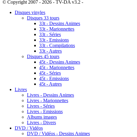
© Copyright 2007 - 2026 - TV-DA v3.2 -
Sitemap
Disques vinyles
Disques 33 tours
33t - Dessins Animes
33t - Marionnettes
33t - Séries
33t - Emissions
33t - Compilations
33t - Autres
Disques 45 tours
45t - Dessins Animes
45t - Marionnettes
45t - Séries
45t - Emissions
45t - Autres
Livres
Livres - Dessins Animes
Livres - Marionnettes
Livres - Séries
Livres - Emissions
Albums images
Livres - Divers
DVD / Vidéos
DVD / Vidéos - Dessins Animes