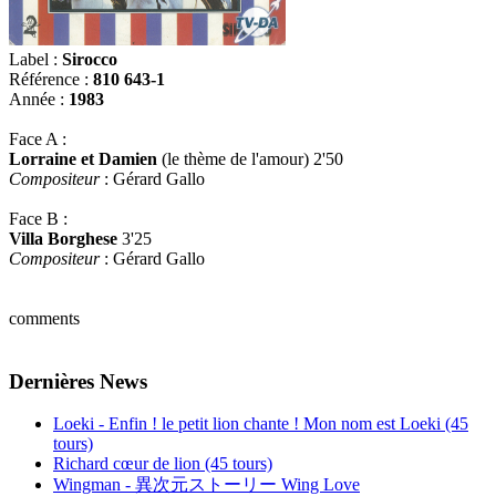
Label :
Sirocco
Référence :
810 643-1
Année :
1983
Face A :
Lorraine et Damien
(le thème de l'amour) 2'50
Compositeur
: Gérard Gallo
Face B :
Villa Borghese
3'25
Compositeur
: Gérard Gallo
comments
Dernières News
Loeki - Enfin ! le petit lion chante ! Mon nom est Loeki (45
tours)
Richard cœur de lion (45 tours)
Wingman - 異次元ストーリー Wing Love