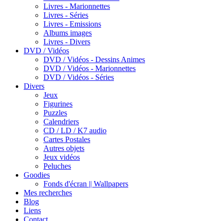
Livres - Marionnettes
Livres - Séries
Livres - Emissions
Albums images
Livres - Divers
DVD / Vidéos
DVD / Vidéos - Dessins Animes
DVD / Vidéos - Marionnettes
DVD / Vidéos - Séries
Divers
Jeux
Figurines
Puzzles
Calendriers
CD / LD / K7 audio
Cartes Postales
Autres objets
Jeux vidéos
Peluches
Goodies
Fonds d'écran || Wallpapers
Mes recherches
Blog
Liens
Contact