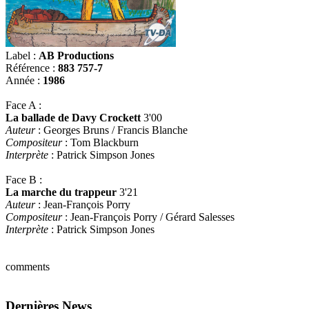
Label :
AB Productions
Référence :
883 757-7
Année :
1986
Face A :
La ballade de Davy Crockett
3'00
Auteur
: Georges Bruns / Francis Blanche
Compositeur
: Tom Blackburn
Interprète
: Patrick Simpson Jones
Face B :
La marche du trappeur
3'21
Auteur
: Jean-François Porry
Compositeur
: Jean-François Porry / Gérard Salesses
Interprète
: Patrick Simpson Jones
comments
Dernières News