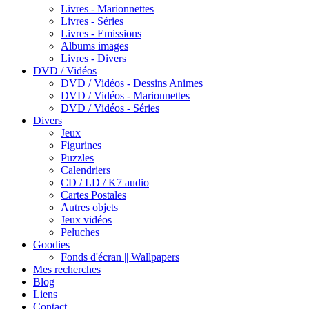
Livres - Marionnettes
Livres - Séries
Livres - Emissions
Albums images
Livres - Divers
DVD / Vidéos
DVD / Vidéos - Dessins Animes
DVD / Vidéos - Marionnettes
DVD / Vidéos - Séries
Divers
Jeux
Figurines
Puzzles
Calendriers
CD / LD / K7 audio
Cartes Postales
Autres objets
Jeux vidéos
Peluches
Goodies
Fonds d'écran || Wallpapers
Mes recherches
Blog
Liens
Contact