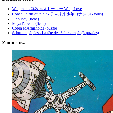
Wingman - 異次元ストーリー Wing Love
Conan, le fils du futur - 子 – 未来少年コナン (45 tours)
Judo Boy (fiche)
Maya l'abeille (fiche)
Cobra et Armanoïde (puzzle)
Schtroumpfs, les - La fête des Schtroumpfs (3 puzzles)
Zoom sur...