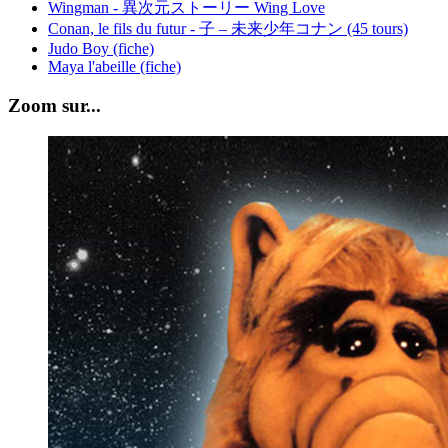
Wingman - 異次元ストーリー Wing Love
Conan, le fils du futur - 子 – 未来少年コナン (45 tours)
Judo Boy (fiche)
Maya l'abeille (fiche)
Zoom sur...