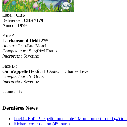
Label :
CBS
Référence :
CBS 7179
Année :
1979
Face A :
La chanson d'Heidi
2'55
Auteur
: Jean-Luc Morel
Compositeur
: Siegfried Frantz
Interprète
: Séverine
Face B :
On m'appelle Heidi
3'10
Auteur
: Charles Level
Compositeur
: Y. Ouazana
Interprète
: Séverine
comments
Dernières News
Loeki - Enfin ! le petit lion chante ! Mon nom est Loeki (45 tou
Richard cœur de lion (45 tours)