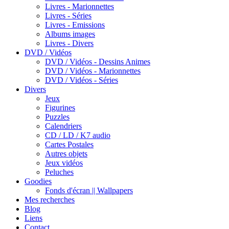
Livres - Marionnettes
Livres - Séries
Livres - Emissions
Albums images
Livres - Divers
DVD / Vidéos
DVD / Vidéos - Dessins Animes
DVD / Vidéos - Marionnettes
DVD / Vidéos - Séries
Divers
Jeux
Figurines
Puzzles
Calendriers
CD / LD / K7 audio
Cartes Postales
Autres objets
Jeux vidéos
Peluches
Goodies
Fonds d'écran || Wallpapers
Mes recherches
Blog
Liens
Contact