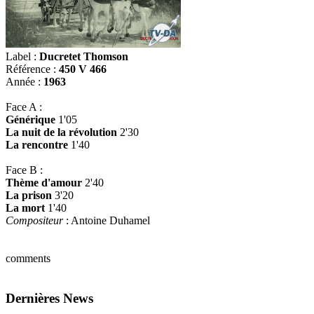
Label :
Ducretet Thomson
Référence :
450 V 466
Année :
1963
Face A :
Générique
1'05
La nuit de la révolution
2'30
La rencontre
1'40
Face B :
Thème d'amour
2'40
La prison
3'20
La mort
1'40
Compositeur
: Antoine Duhamel
comments
Dernières News