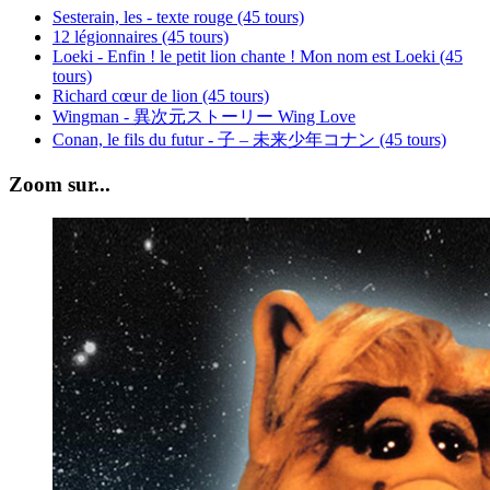
Sesterain, les - texte rouge (45 tours)
12 légionnaires (45 tours)
Loeki - Enfin ! le petit lion chante ! Mon nom est Loeki (45
tours)
Richard cœur de lion (45 tours)
Wingman - 異次元ストーリー Wing Love
Conan, le fils du futur - 子 – 未来少年コナン (45 tours)
Zoom sur...