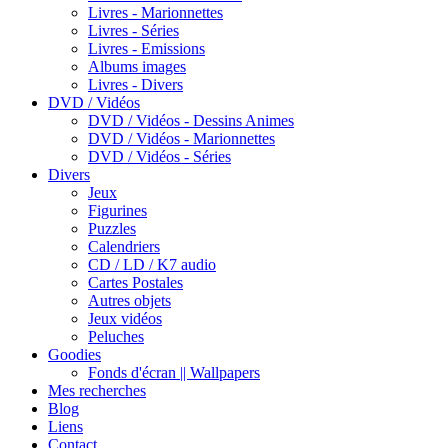
Livres - Marionnettes
Livres - Séries
Livres - Emissions
Albums images
Livres - Divers
DVD / Vidéos
DVD / Vidéos - Dessins Animes
DVD / Vidéos - Marionnettes
DVD / Vidéos - Séries
Divers
Jeux
Figurines
Puzzles
Calendriers
CD / LD / K7 audio
Cartes Postales
Autres objets
Jeux vidéos
Peluches
Goodies
Fonds d'écran || Wallpapers
Mes recherches
Blog
Liens
Contact