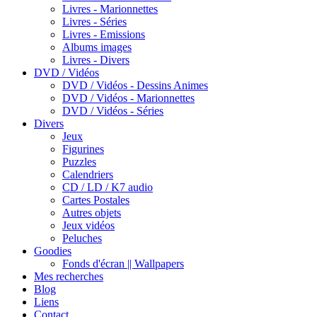
Livres - Marionnettes
Livres - Séries
Livres - Emissions
Albums images
Livres - Divers
DVD / Vidéos
DVD / Vidéos - Dessins Animes
DVD / Vidéos - Marionnettes
DVD / Vidéos - Séries
Divers
Jeux
Figurines
Puzzles
Calendriers
CD / LD / K7 audio
Cartes Postales
Autres objets
Jeux vidéos
Peluches
Goodies
Fonds d'écran || Wallpapers
Mes recherches
Blog
Liens
Contact