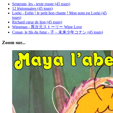
Sesterain, les - texte rouge (45 tours)
12 légionnaires (45 tours)
Loeki - Enfin ! le petit lion chante ! Mon nom est Loeki (45
tours)
Richard cœur de lion (45 tours)
Wingman - 異次元ストーリー Wing Love
Conan, le fils du futur - 子 – 未来少年コナン (45 tours)
Zoom sur...