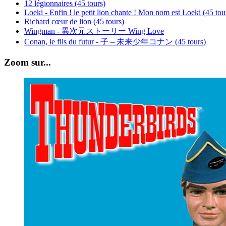
12 légionnaires (45 tours)
Loeki - Enfin ! le petit lion chante ! Mon nom est Loeki (45 tou
Richard cœur de lion (45 tours)
Wingman - 異次元ストーリー Wing Love
Conan, le fils du futur - 子 – 未来少年コナン (45 tours)
Zoom sur...