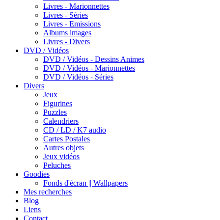
Livres - Marionnettes
Livres - Séries
Livres - Emissions
Albums images
Livres - Divers
DVD / Vidéos
DVD / Vidéos - Dessins Animes
DVD / Vidéos - Marionnettes
DVD / Vidéos - Séries
Divers
Jeux
Figurines
Puzzles
Calendriers
CD / LD / K7 audio
Cartes Postales
Autres objets
Jeux vidéos
Peluches
Goodies
Fonds d'écran || Wallpapers
Mes recherches
Blog
Liens
Contact