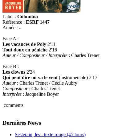
Label :
Columbia
Référence :
ESRF 1447
Année :
-
Face A :
Les vacances de Poly
2'11
Tout doux en péniche
2'16
Auteur / Compositeur / Interprète
: Charles Trenet
Face B :
Les clowns
2'24
Qui peut dire où va le vent
(instrumentale) 2'17
Auteur
: Charles Trenet / Cécile Aubry
Compositeur
: Charles Trenet
Interprète
: Jacqueline Boyer
comments
Dernières News
Sesterain, les - texte rouge (45 tours)