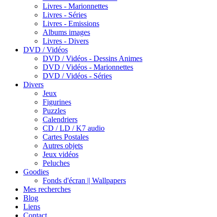
Livres - Marionnettes
Livres - Séries
Livres - Emissions
Albums images
Livres - Divers
DVD / Vidéos
DVD / Vidéos - Dessins Animes
DVD / Vidéos - Marionnettes
DVD / Vidéos - Séries
Divers
Jeux
Figurines
Puzzles
Calendriers
CD / LD / K7 audio
Cartes Postales
Autres objets
Jeux vidéos
Peluches
Goodies
Fonds d'écran || Wallpapers
Mes recherches
Blog
Liens
Contact