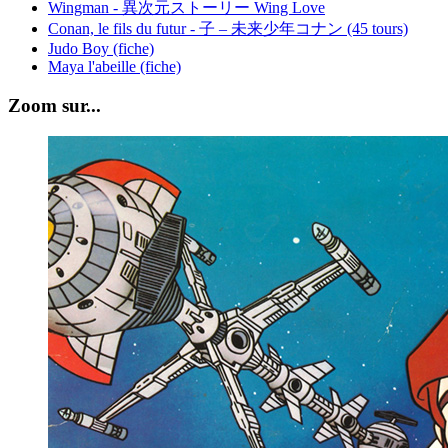
Wingman - 異次元ストーリー Wing Love
Conan, le fils du futur - 子 – 未来少年コナン (45 tours)
Judo Boy (fiche)
Maya l'abeille (fiche)
Zoom sur...