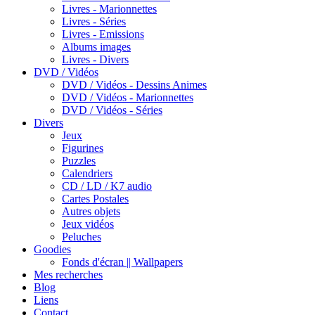
Livres - Marionnettes
Livres - Séries
Livres - Emissions
Albums images
Livres - Divers
DVD / Vidéos
DVD / Vidéos - Dessins Animes
DVD / Vidéos - Marionnettes
DVD / Vidéos - Séries
Divers
Jeux
Figurines
Puzzles
Calendriers
CD / LD / K7 audio
Cartes Postales
Autres objets
Jeux vidéos
Peluches
Goodies
Fonds d'écran || Wallpapers
Mes recherches
Blog
Liens
Contact