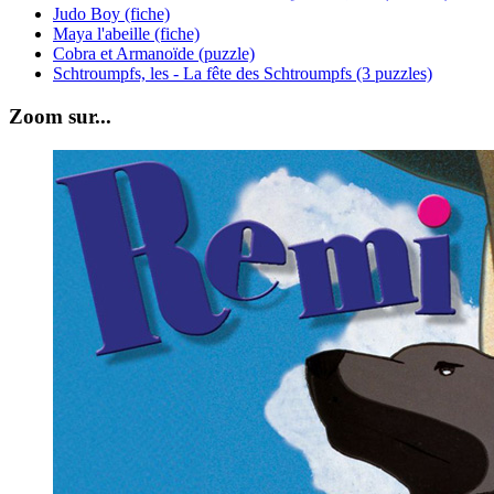
Judo Boy (fiche)
Maya l'abeille (fiche)
Cobra et Armanoïde (puzzle)
Schtroumpfs, les - La fête des Schtroumpfs (3 puzzles)
Zoom sur...