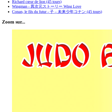
Richard cœur de lion (45 tours)
Wingman - 異次元ストーリー Wing Love
Conan, le fils du futur - 子 – 未来少年コナン (45 tours)
Zoom sur...