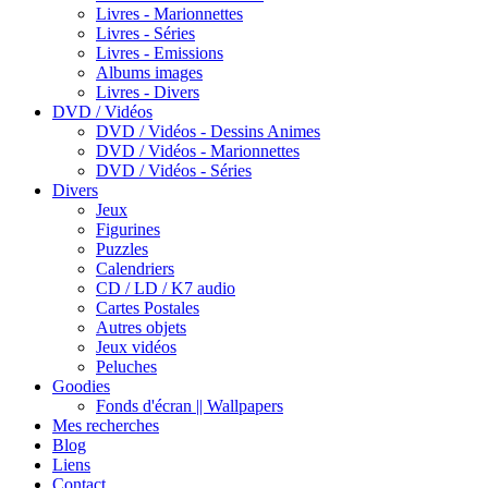
Livres - Marionnettes
Livres - Séries
Livres - Emissions
Albums images
Livres - Divers
DVD / Vidéos
DVD / Vidéos - Dessins Animes
DVD / Vidéos - Marionnettes
DVD / Vidéos - Séries
Divers
Jeux
Figurines
Puzzles
Calendriers
CD / LD / K7 audio
Cartes Postales
Autres objets
Jeux vidéos
Peluches
Goodies
Fonds d'écran || Wallpapers
Mes recherches
Blog
Liens
Contact