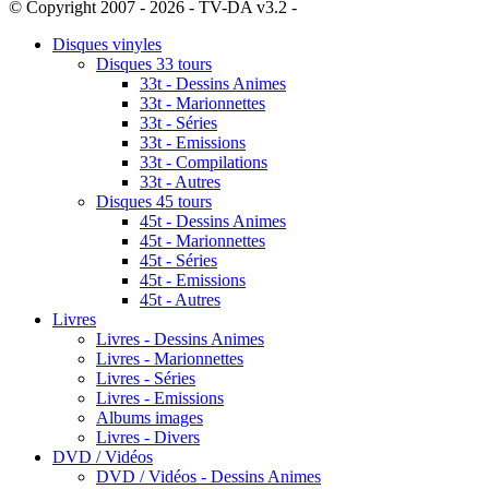
© Copyright 2007 - 2026 - TV-DA v3.2 -
Sitemap
Disques vinyles
Disques 33 tours
33t - Dessins Animes
33t - Marionnettes
33t - Séries
33t - Emissions
33t - Compilations
33t - Autres
Disques 45 tours
45t - Dessins Animes
45t - Marionnettes
45t - Séries
45t - Emissions
45t - Autres
Livres
Livres - Dessins Animes
Livres - Marionnettes
Livres - Séries
Livres - Emissions
Albums images
Livres - Divers
DVD / Vidéos
DVD / Vidéos - Dessins Animes