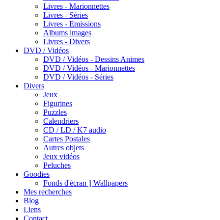
Livres - Marionnettes
Livres - Séries
Livres - Emissions
Albums images
Livres - Divers
DVD / Vidéos
DVD / Vidéos - Dessins Animes
DVD / Vidéos - Marionnettes
DVD / Vidéos - Séries
Divers
Jeux
Figurines
Puzzles
Calendriers
CD / LD / K7 audio
Cartes Postales
Autres objets
Jeux vidéos
Peluches
Goodies
Fonds d'écran || Wallpapers
Mes recherches
Blog
Liens
Contact