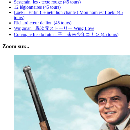
Sesterain, les - texte rouge (45 tours)
12 légionnaires (45 tours)
Loeki - Enfin ! le petit lion chante ! Mon nom est Loeki (45
tours)
Richard cœur de lion (45 tours)
Wingman - 異次元ストーリー Wing Love
Conan, le fils du futur - 子 – 未来少年コナン (45 tours)
Zoom sur...