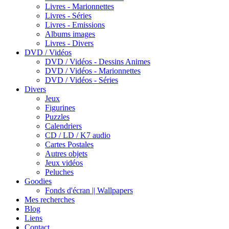
Livres - Marionnettes
Livres - Séries
Livres - Emissions
Albums images
Livres - Divers
DVD / Vidéos
DVD / Vidéos - Dessins Animes
DVD / Vidéos - Marionnettes
DVD / Vidéos - Séries
Divers
Jeux
Figurines
Puzzles
Calendriers
CD / LD / K7 audio
Cartes Postales
Autres objets
Jeux vidéos
Peluches
Goodies
Fonds d'écran || Wallpapers
Mes recherches
Blog
Liens
Contact