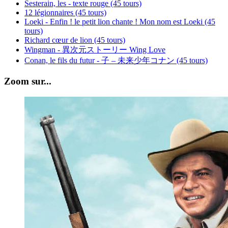
Sesterain, les - texte rouge (45 tours)
12 légionnaires (45 tours)
Loeki - Enfin ! le petit lion chante ! Mon nom est Loeki (45
tours)
Richard cœur de lion (45 tours)
Wingman - 異次元ストーリー Wing Love
Conan, le fils du futur - 子 – 未来少年コナン (45 tours)
Zoom sur...