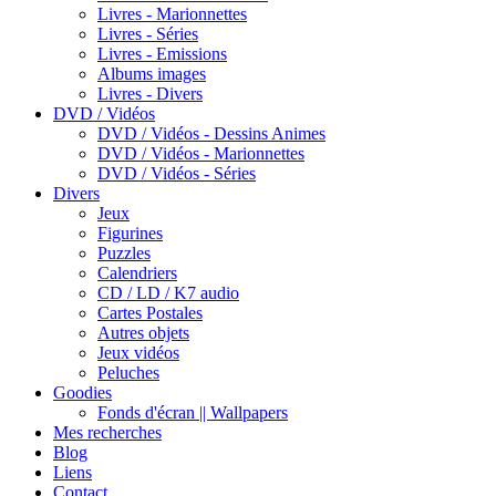
Livres - Marionnettes
Livres - Séries
Livres - Emissions
Albums images
Livres - Divers
DVD / Vidéos
DVD / Vidéos - Dessins Animes
DVD / Vidéos - Marionnettes
DVD / Vidéos - Séries
Divers
Jeux
Figurines
Puzzles
Calendriers
CD / LD / K7 audio
Cartes Postales
Autres objets
Jeux vidéos
Peluches
Goodies
Fonds d'écran || Wallpapers
Mes recherches
Blog
Liens
Contact