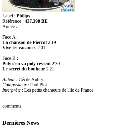
Label :
Philips
Référence :
437.398 BE
Année :
-
Face A :
La chanson de Pierrot
2'19
Vive les vacances
2'01
Face B :
Poly s'en va poly revient
2'30
Le secret du bonheur
2'21
Auteur
: Cécile Aubry
Compositeur
: Paul Piot
Interprète
: Les petits chanteurs de l'ile de France
comments
Dernières News