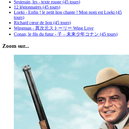
Sesterain, les - texte rouge (45 tours)
12 légionnaires (45 tours)
Loeki - Enfin ! le petit lion chante ! Mon nom est Loeki (45
tours)
Richard cœur de lion (45 tours)
Wingman - 異次元ストーリー Wing Love
Conan, le fils du futur - 子 – 未来少年コナン (45 tours)
Zoom sur...