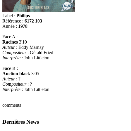
Label :
Philips
Référence :
6172 103
Année :
1978
Face A :
Racines
3'10
Auteur
: Eddy Marnay
Compositeur
: Gérald Fried
Interprète
: John Littleton
Face B :
Auction black
3'05
Auteur
: ?
Compositeur
: ?
Interprète
: John Littleton
comments
Dernières News