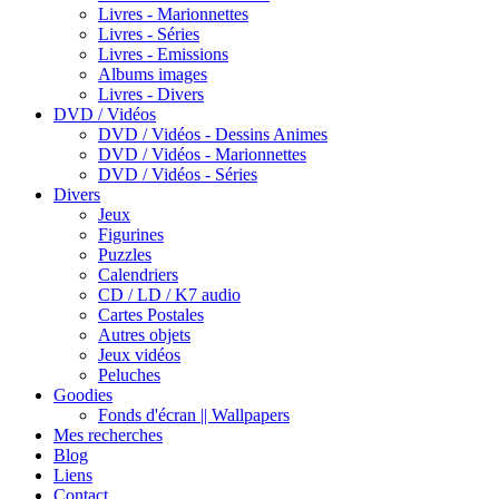
Livres - Marionnettes
Livres - Séries
Livres - Emissions
Albums images
Livres - Divers
DVD / Vidéos
DVD / Vidéos - Dessins Animes
DVD / Vidéos - Marionnettes
DVD / Vidéos - Séries
Divers
Jeux
Figurines
Puzzles
Calendriers
CD / LD / K7 audio
Cartes Postales
Autres objets
Jeux vidéos
Peluches
Goodies
Fonds d'écran || Wallpapers
Mes recherches
Blog
Liens
Contact