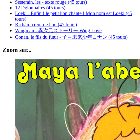
Sesterain, les - texte rouge (45 tours)
12 légionnaires (45 tours)
Loeki - Enfin ! le petit lion chante ! Mon nom est Loeki (45
tours)
Richard cœur de lion (45 tours)
Wingman - 異次元ストーリー Wing Love
Conan, le fils du futur - 子 – 未来少年コナン (45 tours)
Zoom sur...