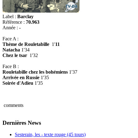
Label :
Barclay
Référence :
70.963
Année :
-
Face A :
Thème de Rouletabille
1'
11
Natacha
1'34
Chez le tsar
1'32
Face B :
Rouletabille chez les bohémiens
1'37
Arrivée en Russie
1'35
Soirée d'Adieu
1'35
comments
Dernières News
Sesterain, les - texte rouge (45 tours)