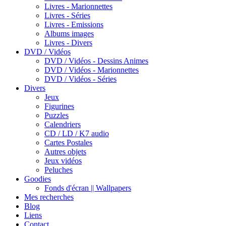
Livres - Marionnettes
Livres - Séries
Livres - Emissions
Albums images
Livres - Divers
DVD / Vidéos
DVD / Vidéos - Dessins Animes
DVD / Vidéos - Marionnettes
DVD / Vidéos - Séries
Divers
Jeux
Figurines
Puzzles
Calendriers
CD / LD / K7 audio
Cartes Postales
Autres objets
Jeux vidéos
Peluches
Goodies
Fonds d'écran || Wallpapers
Mes recherches
Blog
Liens
Contact