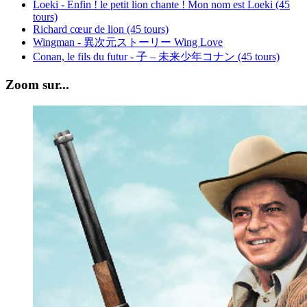
Loeki - Enfin ! le petit lion chante ! Mon nom est Loeki (45
tours)
Richard cœur de lion (45 tours)
Wingman - 異次元ストーリー Wing Love
Conan, le fils du futur - 子 – 未来少年コナン (45 tours)
Zoom sur...