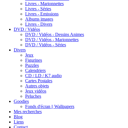
Livres - Marionnettes
Livres - Séries
Livres - Emissions
Albums images
Livres - Divers
DVD / Vidéos
DVD / Vidéos - Dessins Animes
DVD / Vidéos - Marionnettes
DVD / Vidéos - Séries
Divers
Jeux
Figurines
Puzzles
Calendriers
CD / LD / K7 audio
Cartes Postales
Autres objets
Jeux vidéos
Peluches
Goodies
Fonds d'écran || Wallpapers
Mes recherches
Blog
Liens
Contact