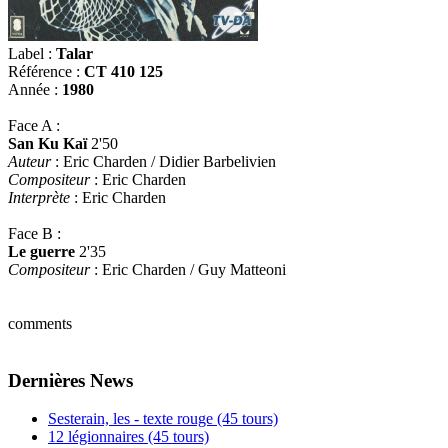
Label :
Talar
Référence :
CT 410 125
Année :
1980
Face A :
San Ku Kaï
2'50
Auteur
: Eric Charden / Didier Barbelivien
Compositeur
: Eric Charden
Interprète
: Eric Charden
Face B :
Le guerre
2'35
Compositeur
: Eric Charden / Guy Matteoni
comments
Dernières News
Sesterain, les - texte rouge (45 tours)
12 légionnaires (45 tours)