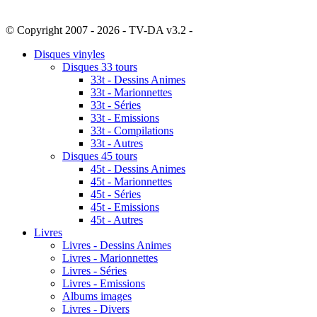
© Copyright 2007 - 2026 - TV-DA v3.2 -
Sitemap
Disques vinyles
Disques 33 tours
33t - Dessins Animes
33t - Marionnettes
33t - Séries
33t - Emissions
33t - Compilations
33t - Autres
Disques 45 tours
45t - Dessins Animes
45t - Marionnettes
45t - Séries
45t - Emissions
45t - Autres
Livres
Livres - Dessins Animes
Livres - Marionnettes
Livres - Séries
Livres - Emissions
Albums images
Livres - Divers