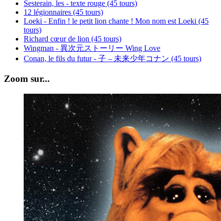
Sesterain, les - texte rouge (45 tours)
12 légionnaires (45 tours)
Loeki - Enfin ! le petit lion chante ! Mon nom est Loeki (45
tours)
Richard cœur de lion (45 tours)
Wingman - 異次元ストーリー Wing Love
Conan, le fils du futur - 子 – 未来少年コナン (45 tours)
Zoom sur...