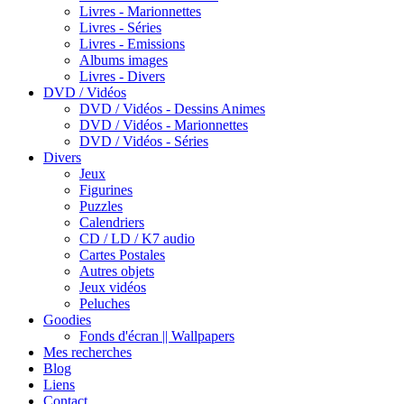
Livres - Marionnettes
Livres - Séries
Livres - Emissions
Albums images
Livres - Divers
DVD / Vidéos
DVD / Vidéos - Dessins Animes
DVD / Vidéos - Marionnettes
DVD / Vidéos - Séries
Divers
Jeux
Figurines
Puzzles
Calendriers
CD / LD / K7 audio
Cartes Postales
Autres objets
Jeux vidéos
Peluches
Goodies
Fonds d'écran || Wallpapers
Mes recherches
Blog
Liens
Contact