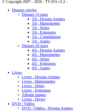
© Copyright 2007 - 2026 - TV-DA v3.2 -
Sitemap
Disques vinyles
Disques 33 tours
33t - Dessins Animes
33t - Marionnettes
33t - Séries
33t - Emissions
33t - Compilations
33t - Autres
Disques 45 tours
45t - Dessins Animes
45t - Marionnettes
45t - Séries
45t - Emissions
45t - Autres
Livres
Livres - Dessins Animes
Livres - Marionnettes
Livres - Séries
Livres - Emissions
Albums images
Livres - Divers
DVD / Vidéos
DVD / Vidéos - Dessins Animes