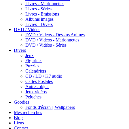
Livres - Marionnettes
Livres - Séries
Livres - Emissions
Albums images
Livres - Divers
DVD / Vidéos
DVD / Vidéos - Dessins Animes
DVD / Vidéos - Marionnettes
DVD / Vidéos - Séries
Divers
Jeux
Figurines
Puzzles
Calendriers
CD / LD / K7 audio
Cartes Postales
Autres objets
Jeux vidéos
Peluches
Goodies
Fonds d'écran || Wallpapers
Mes recherches
Blog
Liens
Contact