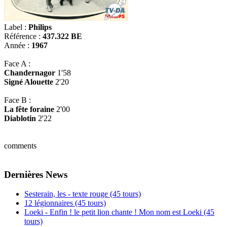
Label :
Philips
Référence :
437.322 BE
Année :
1967
Face A :
Chandernagor
1'58
Signé Alouette
2'20
Face B :
La fête foraine
2'00
Diablotin
2'22
comments
Dernières News
Sesterain, les - texte rouge (45 tours)
12 légionnaires (45 tours)
Loeki - Enfin ! le petit lion chante ! Mon nom est Loeki (45
tours)