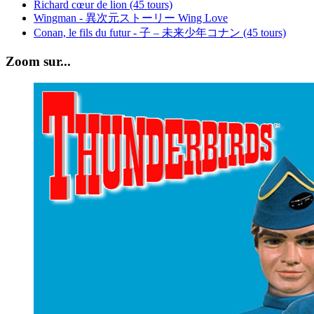
Richard cœur de lion (45 tours)
Wingman - 異次元ストーリー Wing Love
Conan, le fils du futur - 子 – 未来少年コナン (45 tours)
Zoom sur...