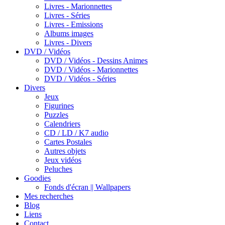
Livres - Marionnettes
Livres - Séries
Livres - Emissions
Albums images
Livres - Divers
DVD / Vidéos
DVD / Vidéos - Dessins Animes
DVD / Vidéos - Marionnettes
DVD / Vidéos - Séries
Divers
Jeux
Figurines
Puzzles
Calendriers
CD / LD / K7 audio
Cartes Postales
Autres objets
Jeux vidéos
Peluches
Goodies
Fonds d'écran || Wallpapers
Mes recherches
Blog
Liens
Contact