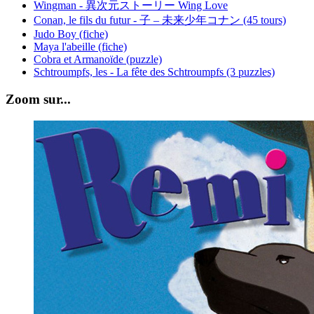
Wingman - 異次元ストーリー Wing Love
Conan, le fils du futur - 子 – 未来少年コナン (45 tours)
Judo Boy (fiche)
Maya l'abeille (fiche)
Cobra et Armanoïde (puzzle)
Schtroumpfs, les - La fête des Schtroumpfs (3 puzzles)
Zoom sur...