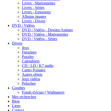
Livres - Marionnettes
Livres - Séries
Livres - Emissions
Albums images
Livres - Divers
DVD / Vidéos
DVD / Vidéos - Dessins Animes
DVD / Vidéos - Marionnettes
DVD / Vidéos - Séries
Divers
Jeux
Figurines
Puzzles
Calendriers
CD / LD / K7 audio
Cartes Postales
Autres objets
Jeux vidéos
Peluches
Goodies
Fonds d'écran || Wallpapers
Mes recherches
Blog
Liens
Contact