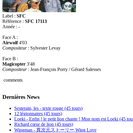
Label :
SFC
Référence :
SFC 17113
Année :
-
Face A :
Airwolf
4'03
Compositeur
: Sylvester Levay
Face B :
Magicopter
3'48
Compositeur
: Jean-François Porry / Gérard Salesses
comments
Dernières News
Sesterain, les - texte rouge (45 tours)
12 légionnaires (45 tours)
Loeki - Enfin ! le petit lion chante ! Mon nom est Loeki (45 tou
Richard cœur de lion (45 tours)
Wingman - 異次元ストーリー Wing Love