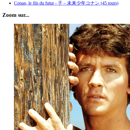
Conan, le fils du futur - 子 – 未来少年コナン (45 tours)
Zoom sur...