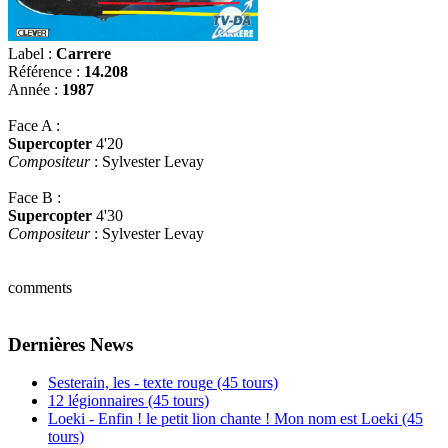
Label :
Carrere
Référence :
14.208
Année :
1987
Face A :
Supercopter
4'20
Compositeur
: Sylvester Levay
Face B :
Supercopter
4'30
Compositeur
: Sylvester Levay
comments
Dernières News
Sesterain, les - texte rouge (45 tours)
12 légionnaires (45 tours)
Loeki - Enfin ! le petit lion chante ! Mon nom est Loeki (45
tours)