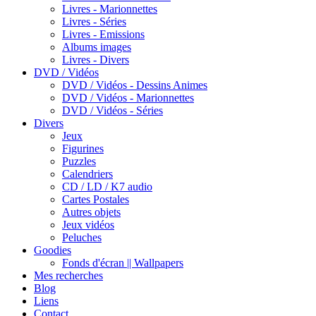
Livres - Marionnettes
Livres - Séries
Livres - Emissions
Albums images
Livres - Divers
DVD / Vidéos
DVD / Vidéos - Dessins Animes
DVD / Vidéos - Marionnettes
DVD / Vidéos - Séries
Divers
Jeux
Figurines
Puzzles
Calendriers
CD / LD / K7 audio
Cartes Postales
Autres objets
Jeux vidéos
Peluches
Goodies
Fonds d'écran || Wallpapers
Mes recherches
Blog
Liens
Contact