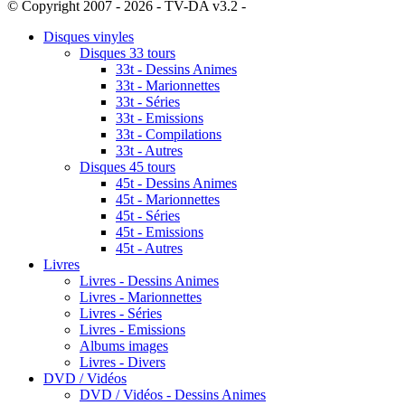
© Copyright 2007 - 2026 - TV-DA v3.2 -
Sitemap
Disques vinyles
Disques 33 tours
33t - Dessins Animes
33t - Marionnettes
33t - Séries
33t - Emissions
33t - Compilations
33t - Autres
Disques 45 tours
45t - Dessins Animes
45t - Marionnettes
45t - Séries
45t - Emissions
45t - Autres
Livres
Livres - Dessins Animes
Livres - Marionnettes
Livres - Séries
Livres - Emissions
Albums images
Livres - Divers
DVD / Vidéos
DVD / Vidéos - Dessins Animes