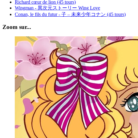
Richard cœur de lion (45 tours)
Wingman - 異次元ストーリー Wing Love
Conan, le fils du futur - 子 – 未来少年コナン (45 tours)
Zoom sur...