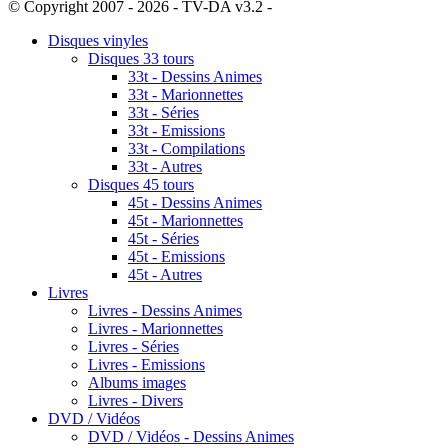
© Copyright 2007 - 2026 - TV-DA v3.2 -
Sitemap
Disques vinyles
Disques 33 tours
33t - Dessins Animes
33t - Marionnettes
33t - Séries
33t - Emissions
33t - Compilations
33t - Autres
Disques 45 tours
45t - Dessins Animes
45t - Marionnettes
45t - Séries
45t - Emissions
45t - Autres
Livres
Livres - Dessins Animes
Livres - Marionnettes
Livres - Séries
Livres - Emissions
Albums images
Livres - Divers
DVD / Vidéos
DVD / Vidéos - Dessins Animes