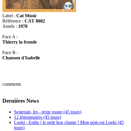
Label :
Cat Music
Référence :
CAT 8002
Année :
1978
Face A :
Thierry la fronde
Face B :
Chanson d'Isabelle
comments
Dernières News
Sesterain, les - texte rouge (45 tours)
12 légionnaires (45 tours)
Loeki - Enfin ! le petit lion chante ! Mon nom est Loeki (45
tours)