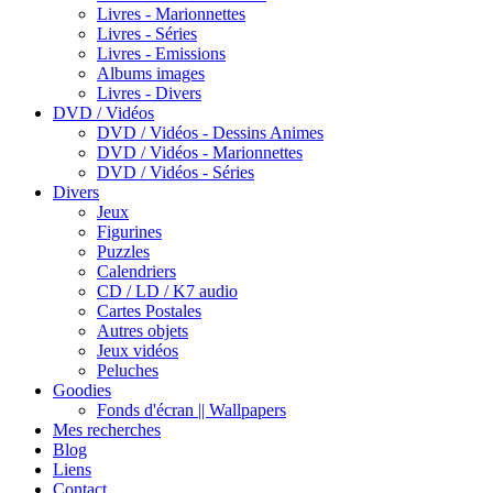
Livres - Marionnettes
Livres - Séries
Livres - Emissions
Albums images
Livres - Divers
DVD / Vidéos
DVD / Vidéos - Dessins Animes
DVD / Vidéos - Marionnettes
DVD / Vidéos - Séries
Divers
Jeux
Figurines
Puzzles
Calendriers
CD / LD / K7 audio
Cartes Postales
Autres objets
Jeux vidéos
Peluches
Goodies
Fonds d'écran || Wallpapers
Mes recherches
Blog
Liens
Contact