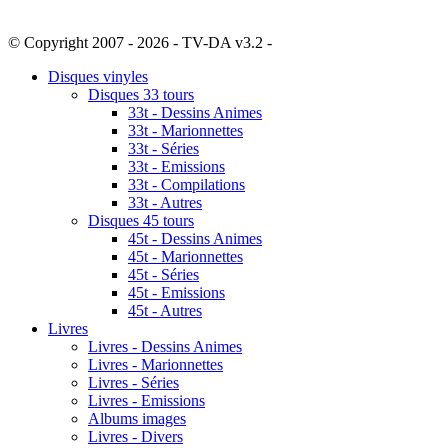
© Copyright 2007 - 2026 - TV-DA v3.2 -
Sitemap
Disques vinyles
Disques 33 tours
33t - Dessins Animes
33t - Marionnettes
33t - Séries
33t - Emissions
33t - Compilations
33t - Autres
Disques 45 tours
45t - Dessins Animes
45t - Marionnettes
45t - Séries
45t - Emissions
45t - Autres
Livres
Livres - Dessins Animes
Livres - Marionnettes
Livres - Séries
Livres - Emissions
Albums images
Livres - Divers