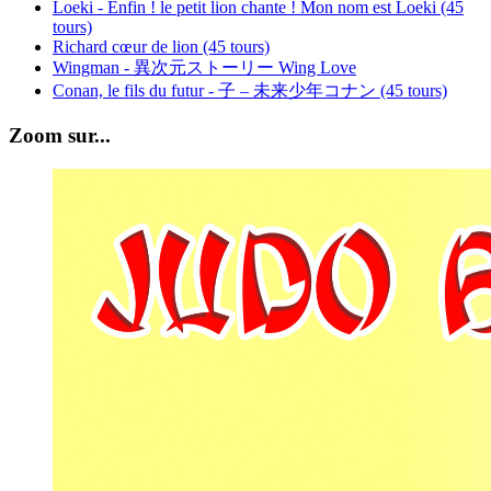
Loeki - Enfin ! le petit lion chante ! Mon nom est Loeki (45
tours)
Richard cœur de lion (45 tours)
Wingman - 異次元ストーリー Wing Love
Conan, le fils du futur - 子 – 未来少年コナン (45 tours)
Zoom sur...