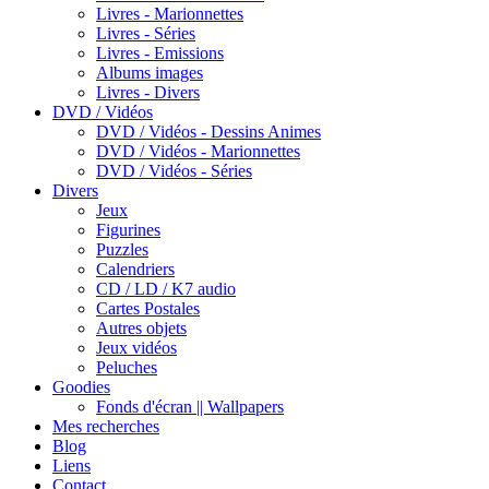
Livres - Marionnettes
Livres - Séries
Livres - Emissions
Albums images
Livres - Divers
DVD / Vidéos
DVD / Vidéos - Dessins Animes
DVD / Vidéos - Marionnettes
DVD / Vidéos - Séries
Divers
Jeux
Figurines
Puzzles
Calendriers
CD / LD / K7 audio
Cartes Postales
Autres objets
Jeux vidéos
Peluches
Goodies
Fonds d'écran || Wallpapers
Mes recherches
Blog
Liens
Contact