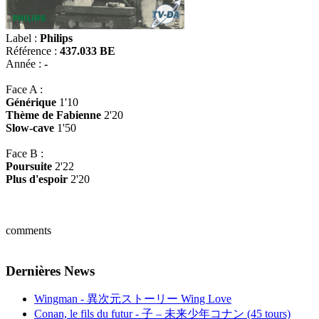
Label :
Philips
Référence :
437.033 BE
Année :
-
Face A :
Générique
1'10
Thème de Fabienne
2'20
Slow-cave
1'50
Face B :
Poursuite
2'22
Plus d'espoir
2'20
comments
Dernières News
Wingman - 異次元ストーリー Wing Love
Conan, le fils du futur - 子 – 未来少年コナン (45 tours)