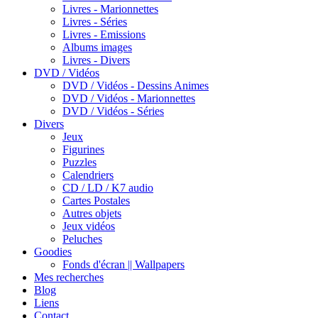
Livres - Marionnettes
Livres - Séries
Livres - Emissions
Albums images
Livres - Divers
DVD / Vidéos
DVD / Vidéos - Dessins Animes
DVD / Vidéos - Marionnettes
DVD / Vidéos - Séries
Divers
Jeux
Figurines
Puzzles
Calendriers
CD / LD / K7 audio
Cartes Postales
Autres objets
Jeux vidéos
Peluches
Goodies
Fonds d'écran || Wallpapers
Mes recherches
Blog
Liens
Contact