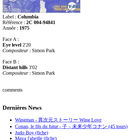
Label :
Columbia
Référence :
2C 004-94841
Année :
1975
Face A :
Eye level
2'20
Compositeur
: Simon Park
Face B :
Distant hills
3'02
Compositeur
: Simon Park
comments
Dernières News
Wingman - 異次元ストーリー Wing Love
Conan, le fils du futur - 子 – 未来少年コナン (45 tours)
Judo Boy (fiche)
Maya l'abeille (fiche)