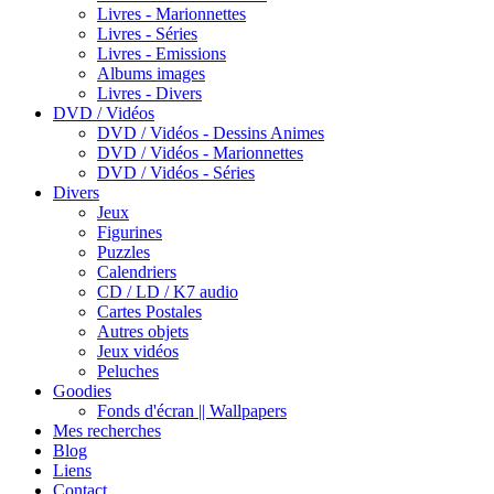
Livres - Marionnettes
Livres - Séries
Livres - Emissions
Albums images
Livres - Divers
DVD / Vidéos
DVD / Vidéos - Dessins Animes
DVD / Vidéos - Marionnettes
DVD / Vidéos - Séries
Divers
Jeux
Figurines
Puzzles
Calendriers
CD / LD / K7 audio
Cartes Postales
Autres objets
Jeux vidéos
Peluches
Goodies
Fonds d'écran || Wallpapers
Mes recherches
Blog
Liens
Contact