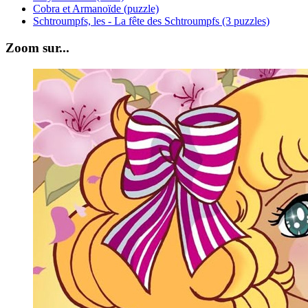
Cobra et Armanoïde (puzzle)
Schtroumpfs, les - La fête des Schtroumpfs (3 puzzles)
Zoom sur...