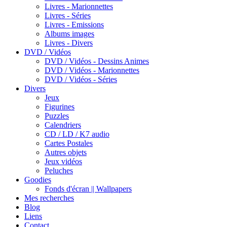
Livres - Marionnettes
Livres - Séries
Livres - Emissions
Albums images
Livres - Divers
DVD / Vidéos
DVD / Vidéos - Dessins Animes
DVD / Vidéos - Marionnettes
DVD / Vidéos - Séries
Divers
Jeux
Figurines
Puzzles
Calendriers
CD / LD / K7 audio
Cartes Postales
Autres objets
Jeux vidéos
Peluches
Goodies
Fonds d'écran || Wallpapers
Mes recherches
Blog
Liens
Contact