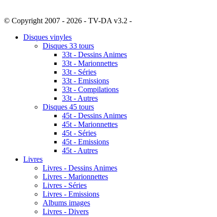
© Copyright 2007 - 2026 - TV-DA v3.2 -
Sitemap
Disques vinyles
Disques 33 tours
33t - Dessins Animes
33t - Marionnettes
33t - Séries
33t - Emissions
33t - Compilations
33t - Autres
Disques 45 tours
45t - Dessins Animes
45t - Marionnettes
45t - Séries
45t - Emissions
45t - Autres
Livres
Livres - Dessins Animes
Livres - Marionnettes
Livres - Séries
Livres - Emissions
Albums images
Livres - Divers