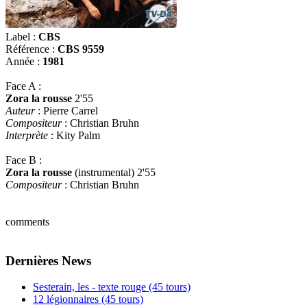
Label :
CBS
Référence :
CBS 9559
Année :
1981
Face A :
Zora la rousse
2'55
Auteur
: Pierre Carrel
Compositeur
: Christian Bruhn
Interprète
: Kity Palm
Face B :
Zora la rousse
(instrumental) 2'55
Compositeur
: Christian Bruhn
comments
Dernières News
Sesterain, les - texte rouge (45 tours)
12 légionnaires (45 tours)