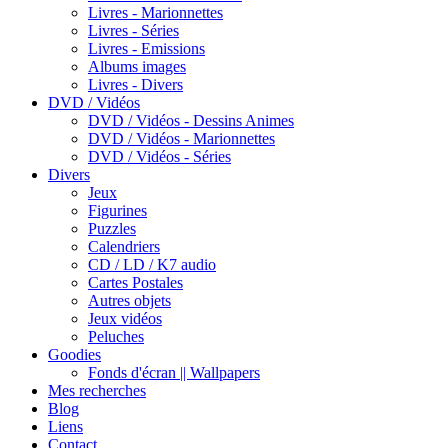
Livres - Marionnettes
Livres - Séries
Livres - Emissions
Albums images
Livres - Divers
DVD / Vidéos
DVD / Vidéos - Dessins Animes
DVD / Vidéos - Marionnettes
DVD / Vidéos - Séries
Divers
Jeux
Figurines
Puzzles
Calendriers
CD / LD / K7 audio
Cartes Postales
Autres objets
Jeux vidéos
Peluches
Goodies
Fonds d'écran || Wallpapers
Mes recherches
Blog
Liens
Contact