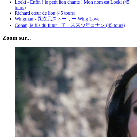
Loeki - Enfin ! le petit lion chante ! Mon nom est Loeki (45
tours)
Richard cœur de lion (45 tours)
Wingman - 異次元ストーリー Wing Love
Conan, le fils du futur - 子 – 未来少年コナン (45 tours)
Zoom sur...