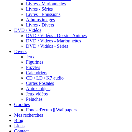
Livres - Marionnettes
Livres - Séries
Livres - Emissions
Albums images
Livres - Divers
DVD / Vidéos
DVD / Vidéos - Dessins Animes
DVD / Vidéos - Marionnettes
DVD / Vidéos - Séries
Divers
Jeux
Figurines
Puzzles
Calendriers
CD / LD / K7 audio
Cartes Postales
Autres objets
Jeux vidéos
Peluches
Goodies
Fonds d'écran || Wallpapers
Mes recherches
Blog
Liens
Contact