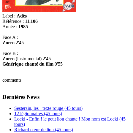
Label :
Adès
Référence :
11.106
Année :
1985
Face A :
Zorro
2'45
Face B :
Zorro
(instrumental) 2'45
Générique chanté du film
0'55
comments
Dernières News
Sesterain, les - texte rouge (45 tours)
12 légionnaires (45 tours)
Loeki - Enfin ! le petit lion chante ! Mon nom est Loeki (45
tours)
Richard cœur de lion (45 tours)