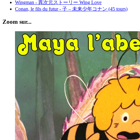
Wingman - 異次元ストーリー Wing Love
Conan, le fils du futur - 子 – 未来少年コナン (45 tours)
Zoom sur...