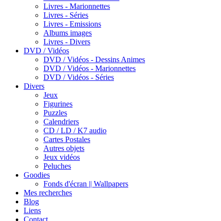
Livres - Marionnettes
Livres - Séries
Livres - Emissions
Albums images
Livres - Divers
DVD / Vidéos
DVD / Vidéos - Dessins Animes
DVD / Vidéos - Marionnettes
DVD / Vidéos - Séries
Divers
Jeux
Figurines
Puzzles
Calendriers
CD / LD / K7 audio
Cartes Postales
Autres objets
Jeux vidéos
Peluches
Goodies
Fonds d'écran || Wallpapers
Mes recherches
Blog
Liens
Contact