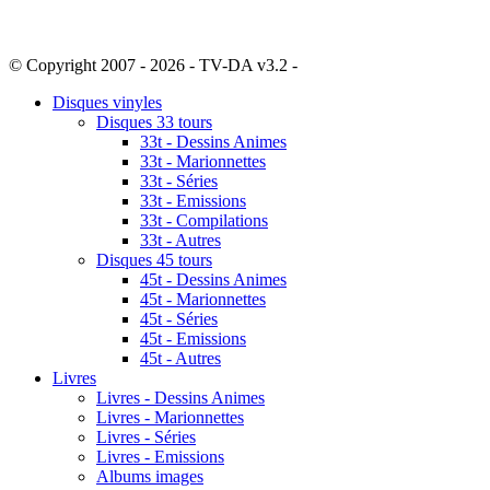
© Copyright 2007 - 2026 - TV-DA v3.2 -
Sitemap
Disques vinyles
Disques 33 tours
33t - Dessins Animes
33t - Marionnettes
33t - Séries
33t - Emissions
33t - Compilations
33t - Autres
Disques 45 tours
45t - Dessins Animes
45t - Marionnettes
45t - Séries
45t - Emissions
45t - Autres
Livres
Livres - Dessins Animes
Livres - Marionnettes
Livres - Séries
Livres - Emissions
Albums images