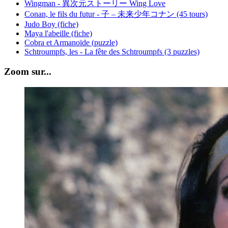
Wingman - 異次元ストーリー Wing Love
Conan, le fils du futur - 子 – 未来少年コナン (45 tours)
Judo Boy (fiche)
Maya l'abeille (fiche)
Cobra et Armanoïde (puzzle)
Schtroumpfs, les - La fête des Schtroumpfs (3 puzzles)
Zoom sur...