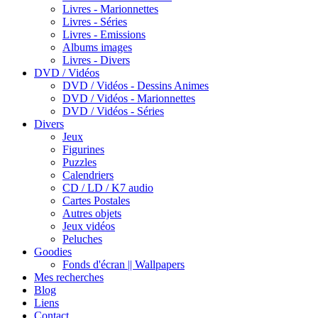
Livres - Marionnettes
Livres - Séries
Livres - Emissions
Albums images
Livres - Divers
DVD / Vidéos
DVD / Vidéos - Dessins Animes
DVD / Vidéos - Marionnettes
DVD / Vidéos - Séries
Divers
Jeux
Figurines
Puzzles
Calendriers
CD / LD / K7 audio
Cartes Postales
Autres objets
Jeux vidéos
Peluches
Goodies
Fonds d'écran || Wallpapers
Mes recherches
Blog
Liens
Contact