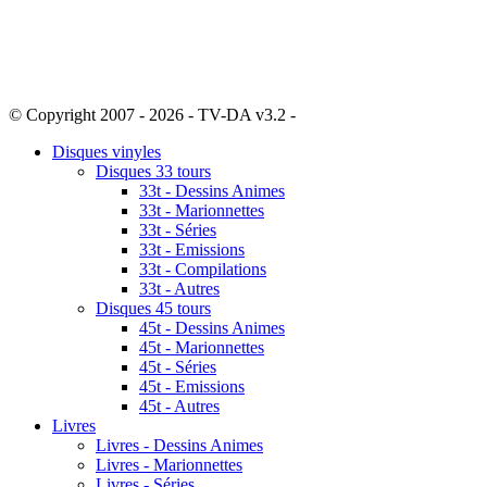
© Copyright 2007 - 2026 - TV-DA v3.2 -
Sitemap
Disques vinyles
Disques 33 tours
33t - Dessins Animes
33t - Marionnettes
33t - Séries
33t - Emissions
33t - Compilations
33t - Autres
Disques 45 tours
45t - Dessins Animes
45t - Marionnettes
45t - Séries
45t - Emissions
45t - Autres
Livres
Livres - Dessins Animes
Livres - Marionnettes
Livres - Séries