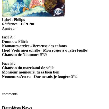
Label :
Philips
Référence :
1E 9190
Année :
-
Face A :
Dunmow Flitch
Nounours arrive - Berceuse des enfants
Hop! Voilà mon échelle - Mon rosier à quatre feuille
Chanson de Nounours
5'39
Face B :
Chanson du marchand de sable
Monsieur nounours, tu es bien bon
Nounours s'en va - Que ne suis-je fougère
5'52
comments
Dernières News