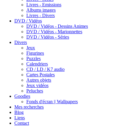
Livres - Emissions
Albums images
Livres - Divers
DVD / Vidéos
DVD / Vidéos - Dessins Animes
DVD / Vidéos - Marionnettes
DVD / Vidéos - Séries
Divers
Jeux
Figurines
Puzzles
Calendriers
CD / LD / K7 audio
Cartes Postales
Autres objets
Jeux vidéos
Peluches
Goodies
Fonds d'écran || Wallpapers
Mes recherches
Blog
Liens
Contact