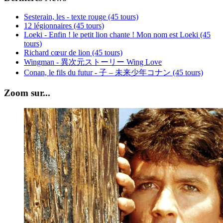
Sesterain, les - texte rouge (45 tours)
12 légionnaires (45 tours)
Loeki - Enfin ! le petit lion chante ! Mon nom est Loeki (45
tours)
Richard cœur de lion (45 tours)
Wingman - 異次元ストーリー Wing Love
Conan, le fils du futur - 子 – 未来少年コナン (45 tours)
Zoom sur...