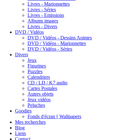
Livres - Marionnettes
Livres - Séries
Livres - Emissions
Albums images
Livres - Divers
DVD / Vidéos
DVD / Vidéos - Dessins Animes
DVD / Vidéos - Marionnettes
DVD / Vidéos - Séries
Divers
Jeux
Figurines
Puzzles
Calendriers
CD / LD / K7 audio
Cartes Postales
Autres objets
Jeux vidéos
Peluches
Goodies
Fonds d'écran || Wallpapers
Mes recherches
Blog
Liens
Contact