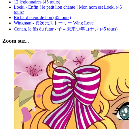
12 légionnaires (45 tours)
Loeki - Enfin ! le petit lion chante ! Mon nom est Loeki (45
tours)
Richard cœur de lion (45 tours)
Wingman - 異次元ストーリー Wing Love
Conan, le fils du futur - 子 – 未来少年コナン (45 tours)
Zoom sur...