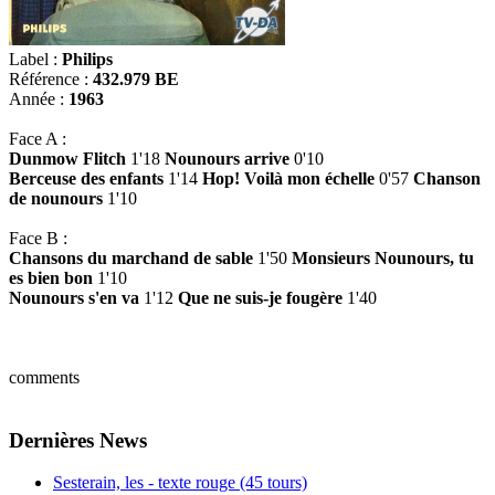
Label :
Philips
Référence :
432.979 BE
Année :
1963
Face A :
Dunmow Flitch
1'18
Nounours arrive
0'10
Berceuse des enfants
1'14
Hop! Voilà mon échelle
0'57
Chanson
de nounours
1'10
Face B :
Chansons du marchand de sable
1'50
Monsieurs Nounours, tu
es bien bon
1'10
Nounours s'en va
1'12
Que ne suis-je fougère
1'40
comments
Dernières News
Sesterain, les - texte rouge (45 tours)