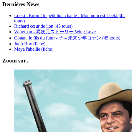
Dernières News
Loeki - Enfin ! le petit lion chante ! Mon nom est Loeki (45
tours)
Richard cœur de lion (45 tours)
Wingman - 異次元ストーリー Wing Love
Conan, le fils du futur - 子 – 未来少年コナン (45 tours)
Judo Boy (fiche)
Maya l'abeille (fiche)
Zoom sur...