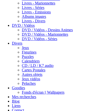
Livres - Marionnettes
Livres - Séries
Livres - Emissions
Albums images
Livres - Divers
DVD / Vidéos
DVD / Vidéos - Dessins Animes
DVD / Vidéos - Marionnettes
DVD / Vidéos - Séries
Divers
Jeux
Figurines
Puzzles
Calendriers
CD / LD / K7 audio
Cartes Postales
Autres objets
Jeux vidéos
Peluches
Goodies
Fonds d'écran || Wallpapers
Mes recherches
Blog
Liens
Contact