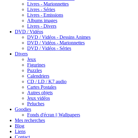
Livres - Marionnettes
Livres - Séries
Livres - Emissions
Albums images
Livres - Divers
DVD / Vidéos
DVD / Vidéos - Dessins Animes
DVD / Vidéos - Marionnettes
DVD / Vidéos - Séries
Divers
Jeux
Figurines
Puzzles
Calendriers
CD / LD / K7 audio
Cartes Postales
Autres objets
Jeux vidéos
Peluches
Goodies
Fonds d'écran || Wallpapers
Mes recherches
Blog
Liens
Contact