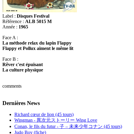
Label :
Disques Festival
Référence :
ALB 5015 M
Année :
1965
Face A :
La méthode relax du lapin Flappy
Flappy et Pollux aiment le même lit
Face B :
Rêver c'est épuisant
La culture physique
comments
Dernières News
Richard cœur de lion (45 tours)
Wingman - 異次元ストーリー Wing Love
Conan, le fils du futur - 子 – 未来少年コナン (45 tours)
Judo Boy (fiche)