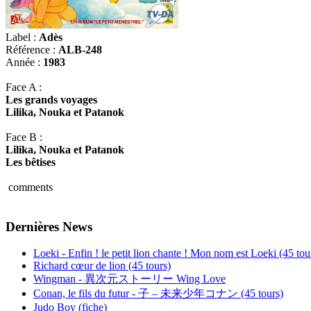
Label :
Adès
Référence :
ALB-248
Année :
1983
Face A :
Les grands voyages
Lilika, Nouka et Patanok
Face B :
Lilika, Nouka et Patanok
Les bêtises
comments
Dernières News
Loeki - Enfin ! le petit lion chante ! Mon nom est Loeki (45 tou
Richard cœur de lion (45 tours)
Wingman - 異次元ストーリー Wing Love
Conan, le fils du futur - 子 – 未来少年コナン (45 tours)
Judo Boy (fiche)