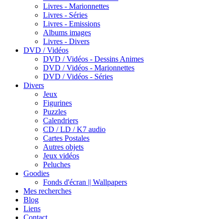
Livres - Marionnettes
Livres - Séries
Livres - Emissions
Albums images
Livres - Divers
DVD / Vidéos
DVD / Vidéos - Dessins Animes
DVD / Vidéos - Marionnettes
DVD / Vidéos - Séries
Divers
Jeux
Figurines
Puzzles
Calendriers
CD / LD / K7 audio
Cartes Postales
Autres objets
Jeux vidéos
Peluches
Goodies
Fonds d'écran || Wallpapers
Mes recherches
Blog
Liens
Contact