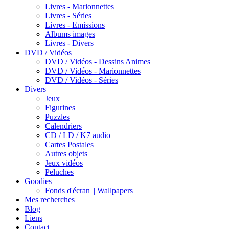
Livres - Marionnettes
Livres - Séries
Livres - Emissions
Albums images
Livres - Divers
DVD / Vidéos
DVD / Vidéos - Dessins Animes
DVD / Vidéos - Marionnettes
DVD / Vidéos - Séries
Divers
Jeux
Figurines
Puzzles
Calendriers
CD / LD / K7 audio
Cartes Postales
Autres objets
Jeux vidéos
Peluches
Goodies
Fonds d'écran || Wallpapers
Mes recherches
Blog
Liens
Contact