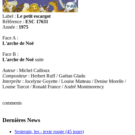
Label :
Le petit escargot
Référence :
ESC 17631
Année :
1975
Face A :
L'arche de Noë
Face B :
L'arche de Noë
suite
Auteur
: Michel Cailloux
Compositeur
: Herbert Ruff / Gaëtan Gladu
Interprète
: Jocelyne Goyette / Louise Matteau / Denise Morelle /
Louise Turcot / Ronald France / André Montmorency
comments
Dernières News
Sesterain, les - texte rouge (45 tours)