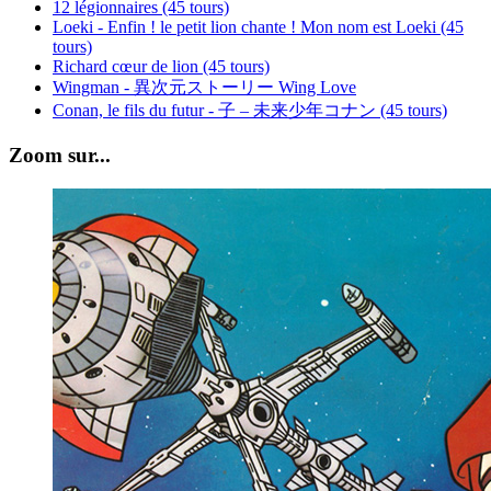
12 légionnaires (45 tours)
Loeki - Enfin ! le petit lion chante ! Mon nom est Loeki (45
tours)
Richard cœur de lion (45 tours)
Wingman - 異次元ストーリー Wing Love
Conan, le fils du futur - 子 – 未来少年コナン (45 tours)
Zoom sur...