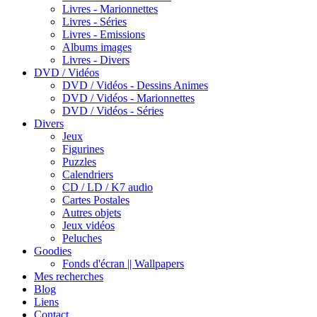
Livres - Marionnettes
Livres - Séries
Livres - Emissions
Albums images
Livres - Divers
DVD / Vidéos
DVD / Vidéos - Dessins Animes
DVD / Vidéos - Marionnettes
DVD / Vidéos - Séries
Divers
Jeux
Figurines
Puzzles
Calendriers
CD / LD / K7 audio
Cartes Postales
Autres objets
Jeux vidéos
Peluches
Goodies
Fonds d'écran || Wallpapers
Mes recherches
Blog
Liens
Contact