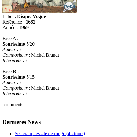
Label :
Disque Vogue
Référence :
1662
Année :
1969
Face A :
Sourissimo
5'20
Auteur
: ?
Compositeur
: Michel Brandt
Interprète
: ?
Face B :
Sourissimo
5'15
Auteur
: ?
Compositeur
: Michel Brandt
Interprète
: ?
comments
Dernières News
Sesterain, les - texte rouge (45 tours)