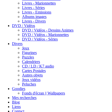
Livres - Marionnettes
Livres - Séries
Livres - Emissions
Albums images
Livres - Divers
DVD / Vidéos
DVD / Vidéos - Dessins Animes
DVD / Vidéos - Marionnettes
DVD / Vidéos - Séries
Divers
Jeux
Figurines
Puzzles
Calendriers
CD / LD / K7 audio
Cartes Postales
Autres objets
Jeux vidéos
Peluches
Goodies
Fonds d'écran || Wallpapers
Mes recherches
Blog
Liens
Contact