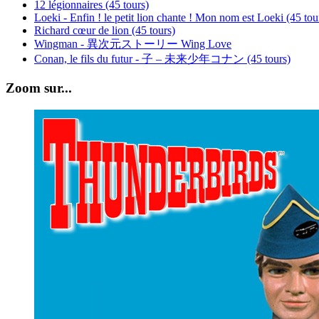
12 légionnaires (45 tours)
Loeki - Enfin ! le petit lion chante ! Mon nom est Loeki (45 tou
Richard cœur de lion (45 tours)
Wingman - 異次元ストーリー Wing Love
Conan, le fils du futur - 子 – 未来少年コナン (45 tours)
Zoom sur...