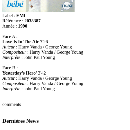
Label :
EMI
Référence :
2038387
Année :
1990
Face A :
Love Is In The Air
3'26
Auteur
: Harry Vanda / George Young
Compositeur
: Harry Vanda / George Young
Interprète
: John Paul Young
Face B :
Yesterday's Hero'
3'42
Auteur
: Harry Vanda / George Young
Compositeur
: Harry Vanda / George Young
Interprète
: John Paul Young
comments
Dernières News