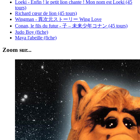
Loeki - Enfin ! le petit lion chante ! Mon nom est Loeki (45
tours)
Richard cœur de lion (45 tours)
Wingman - 異次元ストーリー Wing Love
Conan, le fils du futur - 子 – 未来少年コナン (45 tours)
Judo Boy (fiche)
Maya l'abeille (fiche)
Zoom sur...