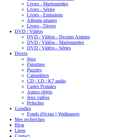
Livres - Marionnettes
Livres - Séries
Livres - Emissions
Albums images
Livres - Divers
DVD / Vidéos
DVD / Vidéos - Dessins Animes
DVD / Vidéos - Marionnettes
DVD / Vidéos - Séries
Divers
Jeux
Figurines
Puzzles
Calendriers
CD / LD / K7 audio
Cartes Postales
Autres objets
Jeux vidéos
Peluches
Goodies
Fonds d'écran || Wallpapers
Mes recherches
Blog
Liens
Contact