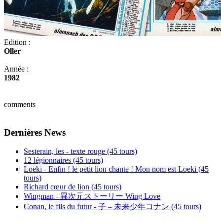
Edition :
Oller
Année :
1982
comments
Dernières News
Sesterain, les - texte rouge (45 tours)
12 légionnaires (45 tours)
Loeki - Enfin ! le petit lion chante ! Mon nom est Loeki (45
tours)
Richard cœur de lion (45 tours)
Wingman - 異次元ストーリー Wing Love
Conan, le fils du futur - 子 – 未来少年コナン (45 tours)