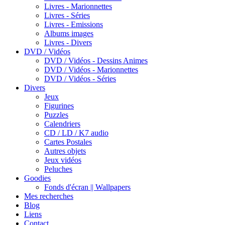
Livres - Marionnettes
Livres - Séries
Livres - Emissions
Albums images
Livres - Divers
DVD / Vidéos
DVD / Vidéos - Dessins Animes
DVD / Vidéos - Marionnettes
DVD / Vidéos - Séries
Divers
Jeux
Figurines
Puzzles
Calendriers
CD / LD / K7 audio
Cartes Postales
Autres objets
Jeux vidéos
Peluches
Goodies
Fonds d'écran || Wallpapers
Mes recherches
Blog
Liens
Contact