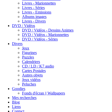
Livres - Marionnettes
Livres - Séries
Livres - Emissions
Albums images
Livres - Divers
DVD / Vidéos
DVD / Vidéos - Dessins Animes
DVD / Vidéos - Marionnettes
DVD / Vidéos - Séries
Divers
Jeux
Figurines
Puzzles
Calendriers
CD / LD / K7 audio
Cartes Postales
Autres objets
Jeux vidéos
Peluches
Goodies
Fonds d'écran || Wallpapers
Mes recherches
Blog
Liens
Contact