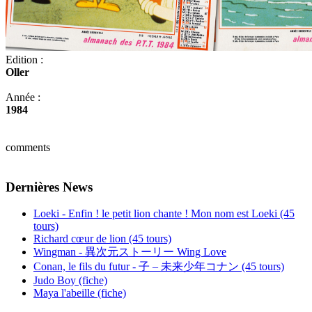
Edition :
Oller
Année :
1984
comments
Dernières News
Loeki - Enfin ! le petit lion chante ! Mon nom est Loeki (45
tours)
Richard cœur de lion (45 tours)
Wingman - 異次元ストーリー Wing Love
Conan, le fils du futur - 子 – 未来少年コナン (45 tours)
Judo Boy (fiche)
Maya l'abeille (fiche)