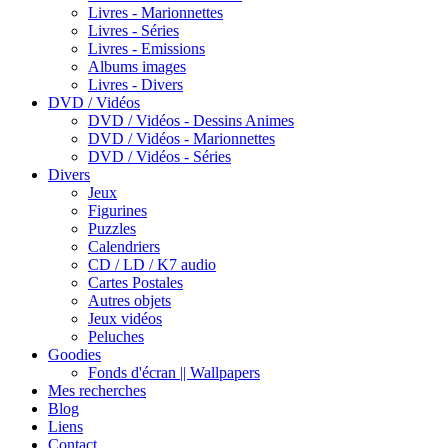
Livres - Marionnettes
Livres - Séries
Livres - Emissions
Albums images
Livres - Divers
DVD / Vidéos
DVD / Vidéos - Dessins Animes
DVD / Vidéos - Marionnettes
DVD / Vidéos - Séries
Divers
Jeux
Figurines
Puzzles
Calendriers
CD / LD / K7 audio
Cartes Postales
Autres objets
Jeux vidéos
Peluches
Goodies
Fonds d'écran || Wallpapers
Mes recherches
Blog
Liens
Contact