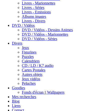
Livres - Marionnettes
Livres - Séries
Livres - Emissions
Albums images
Livres - Divers
DVD / Vidéos
DVD / Vidéos - Dessins Animes
DVD / Vidéos - Marionnettes
DVD / Vidéos - Séries
Divers
Jeux
Figurines
Puzzles
Calendriers
CD / LD / K7 audio
Cartes Postales
Autres objets
Jeux vidéos
Peluches
Goodies
Fonds d'écran || Wallpapers
Mes recherches
Blog
Liens
Contact