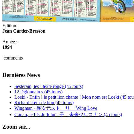
Edition :
Jean Cartier-Bresson
Année :
1994
comments
Dernières News
Sesterain, les - texte rouge (45 tours)
12 légionnaires (45 tours)
Loeki - Enfin ! le petit lion chante ! Mon nom est Loeki (45 tou
Richard cœur de lion (45 tours)
Wingman - 異次元ストーリー Wing Love
Conan, le fils du futur - 子 – 未来少年コナン (45 tours)
Zoom sur...